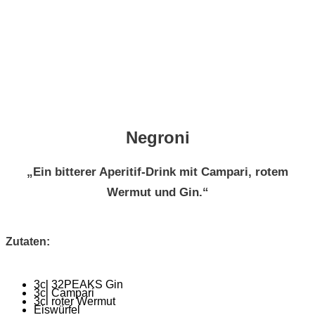
Negroni
„Ein bitterer Aperitif-Drink mit Campari, rotem
Wermut und Gin.“
Zutaten:
3cl 32PEAKS Gin
3cl Campari
3cl roter Wermut
Eiswürfel