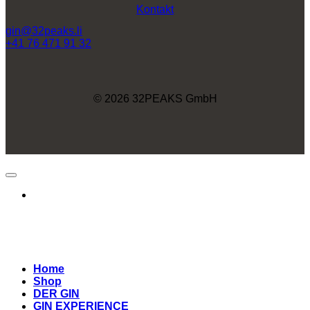
Kontakt
gin@32peaks.li
+41 76 471 91 32
© 2026 32PEAKS GmbH
Home
Shop
DER GIN
GIN EXPERIENCE