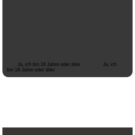
Ich bestätige, dass ich über 18 Jahre alt bin?
Ja, ich bin 18 Jahre oder älter
Ja, ich
bin 18 Jahre oder älter