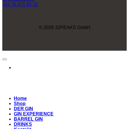
+41 76 471 91 32
© 2026 32PEAKS GmbH
Home
Shop
DER GIN
GIN EXPERIENCE
BARREL GIN
DRINKS