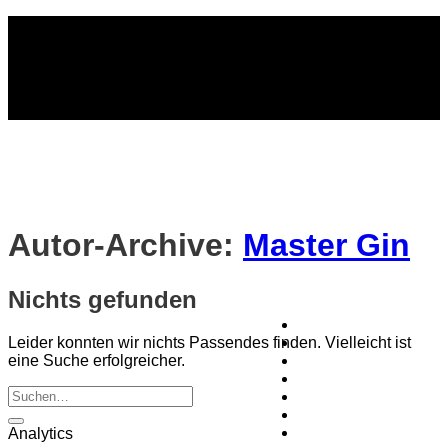
Zum
✅ Kostenloser
Inhalt
Versand ab 99 CHF
springen
✅ Kostenloser Versand ab 99 CHF
Autor-Archive:
Master Gin
Nichts gefunden
Home
Leider konnten wir nichts Passendes finden. Vielleicht ist
Shop
eine Suche erfolgreicher.
DER GIN
GIN EXPERIENCE
BARREL GIN
DRINKS
Kontakt
Analytics