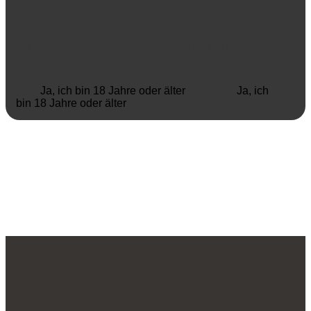
Ich bestätige, dass ich über 18 Jahre alt bin?
Ja, ich bin 18 Jahre oder älter
Ja, ich
bin 18 Jahre oder älter