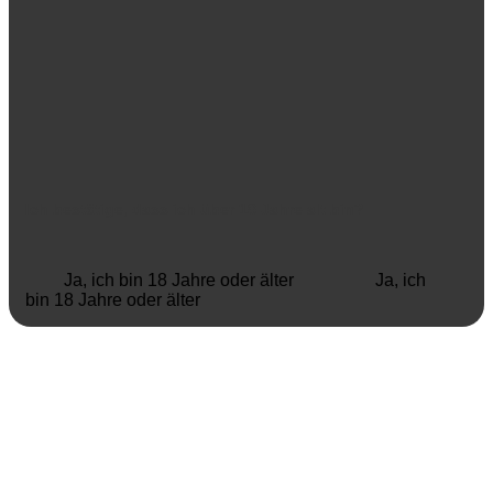
Ich bestätige, dass ich über 18 Jahre alt bin?
Ja, ich bin 18 Jahre oder älter
Ja, ich
bin 18 Jahre oder älter