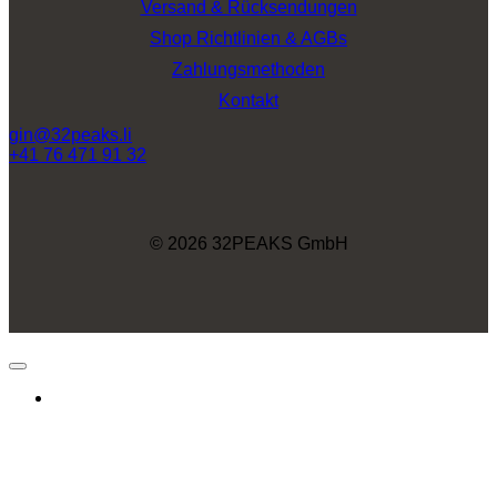
Versand & Rücksendungen
Shop Richtlinien & AGBs
Zahlungsmethoden
Kontakt
gin@32peaks.li
+41 76 471 91 32
© 2026 32PEAKS GmbH